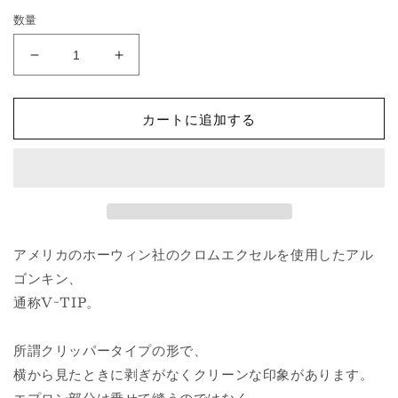
数量
#15050
#15050
ALGONQUIN
ALGONQUIN
BLACK
BLACK
カートに追加する
の
の
数
数
量
量
を
を
減
増
ら
や
す
す
アメリカのホーウィン社のクロムエクセルを使用したアル
ゴンキン、
通称V-TIP。
所謂クリッパータイプの形で、
横から見たときに剥ぎがなくクリーンな印象があります。
エプロン部分は乗せて縫うのではなく、