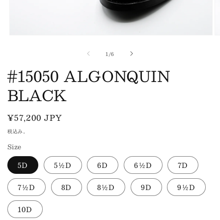
モ
ー
の
1
/
6
ダ
ル
#15050 ALGONQUIN
で
メ
BLACK
デ
ィ
ア
通
¥57,200 JPY
(1)
(2
を
常
税込み。
開
価
く
Size
格
5D
5½D
6D
6½D
7D
7½D
8D
8½D
9D
9½D
10D