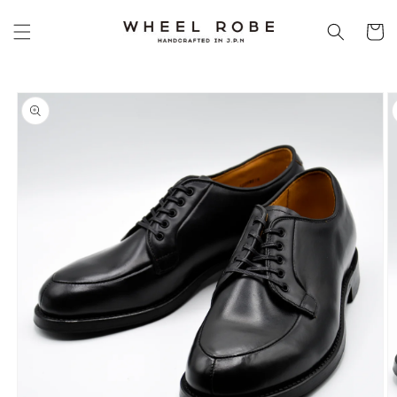
コンテ
カ
ンツに
ー
進む
ト
商品情
報にス
キップ