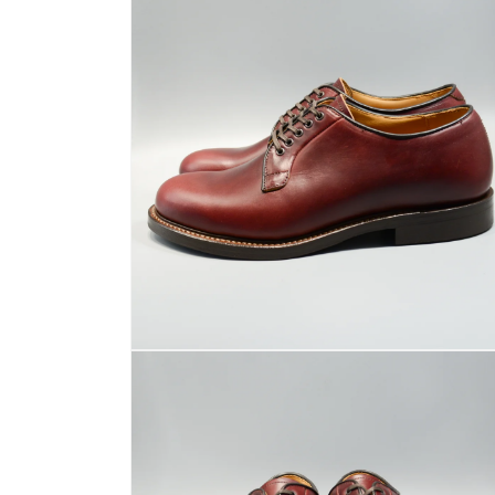
ダ
ル
で
メ
デ
ィ
ア
(1)
を
開
く
モ
ー
ダ
ル
で
メ
デ