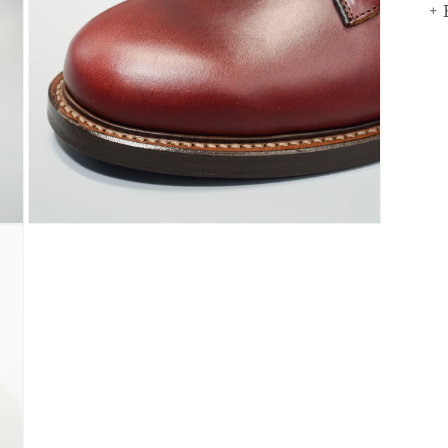
ィ
+
ア
(3)
を
開
く
モ
ー
ダ
ル
で
メ
デ
ィ
ア
(5)
を
開
く