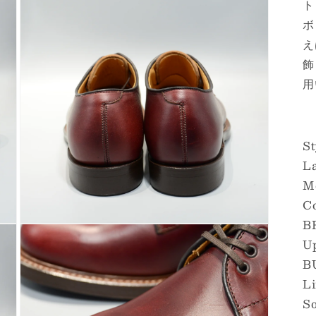
ト
ボ
え
飾
用
St
La
M
C
B
モ
U
ー
ダ
B
ル
で
L
メ
S
デ