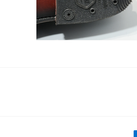
モ
ー
ダ
ル
で
メ
デ
ィ
ア
(6)
を
開
く