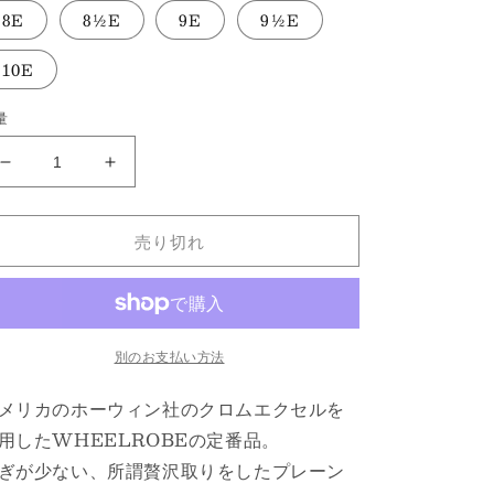
8E
8½E
9E
9½E
10E
量
#15066
#15066
PLAIN
PLAIN
TOE
TOE
売り切れ
BLUCHER
BLUCHER
BURGUNDY
BURGUNDY
の
の
数
数
量
量
別のお支払い方法
を
を
減
増
メリカのホーウィン社のクロムエクセルを
ら
や
用したWHEELROBEの定番品。
す
す
ぎが少ない、所謂贅沢取りをしたプレーン