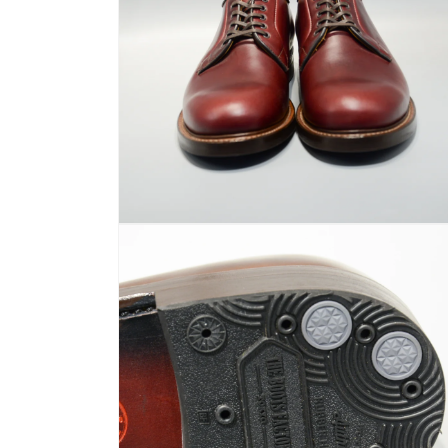
ィ
ア
(2)
を
開
く
モ
ー
ダ
ル
で
メ
デ
ィ
ア
(4)
を
開
く