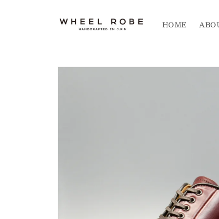
コンテ
ンツに
進む
HOME
ABO
商品情
報にス
キップ