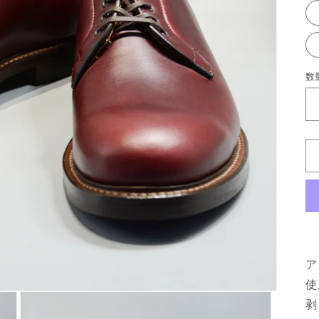
数
ア
使
剥