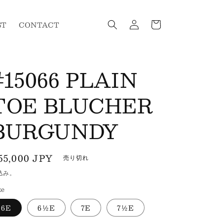
ロ
カ
グ
ー
ST
CONTACT
イ
ト
ン
#15066 PLAIN
TOE BLUCHER
BURGUNDY
通
55,000 JPY
売り切れ
常
込み。
価
ze
格
6E
6½E
7E
7½E