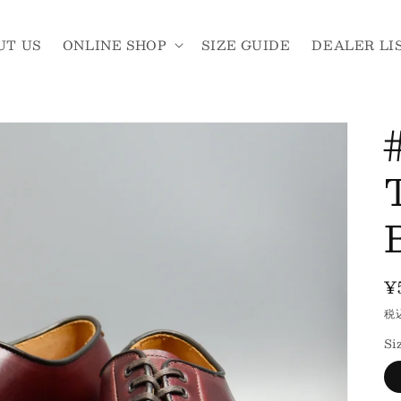
UT US
ONLINE SHOP
SIZE GUIDE
DEALER LI
¥
税
Si