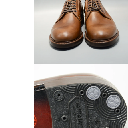
ィ
ア
(2)
を
開
く
モ
ー
ダ
ル
で
メ
デ
ィ
ア
(4)
を
開
く