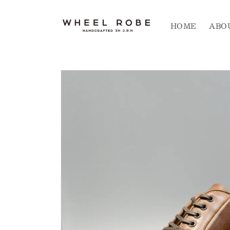
コンテ
ンツに
進む
HOME
ABO
商品情
報にス
キップ