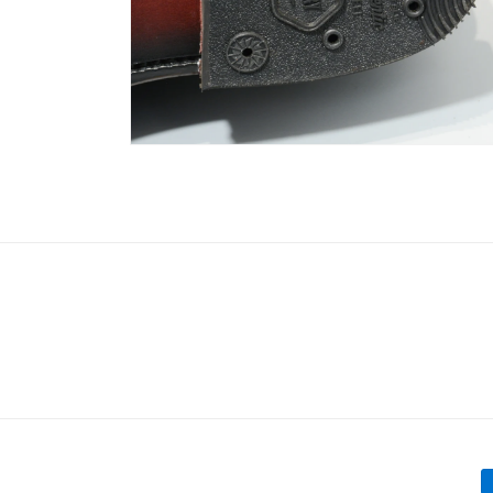
モ
ー
ダ
ル
で
メ
デ
ィ
ア
(6)
を
開
く