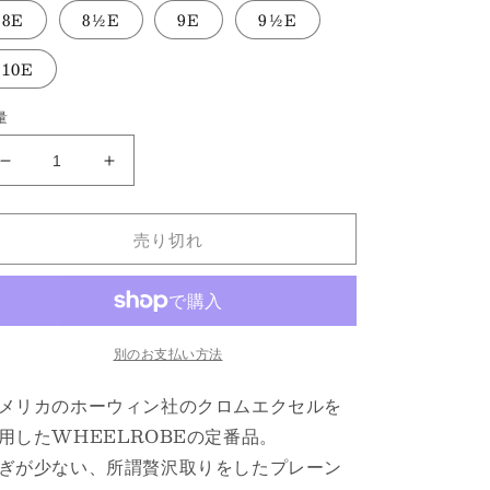
8E
8½E
9E
9½E
10E
量
#15066
#15066
PLAIN
PLAIN
TOE
TOE
売り切れ
BLUCHER
BLUCHER
NATURAL
NATURAL
の
の
数
数
量
量
別のお支払い方法
を
を
減
増
メリカのホーウィン社のクロムエクセルを
ら
や
用したWHEELROBEの定番品。
す
す
ぎが少ない、所謂贅沢取りをしたプレーン