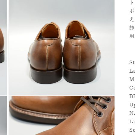
ト
ボ
え
飾
用
St
La
M
C
B
モ
U
ー
ダ
N
ル
で
L
メ
S
デ