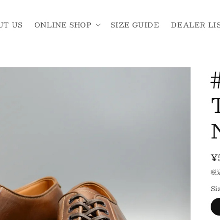
UT US
ONLINE SHOP
SIZE GUIDE
DEALER LI
¥
税
Si