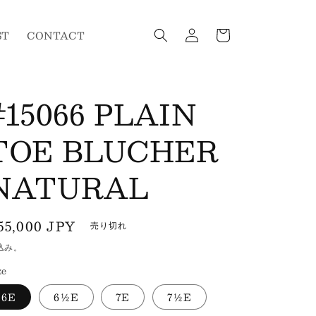
ロ
カ
グ
ー
ST
CONTACT
イ
ト
ン
#15066 PLAIN
TOE BLUCHER
NATURAL
通
55,000 JPY
売り切れ
常
込み。
価
ze
格
6E
6½E
7E
7½E