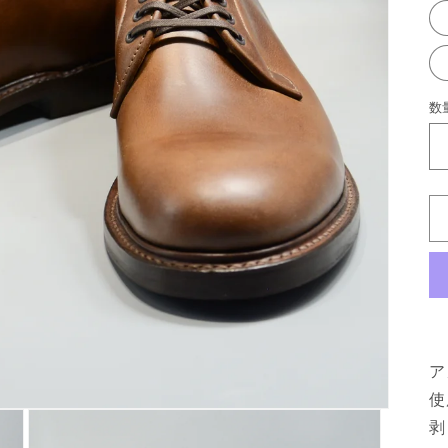
数
ア
使
剥