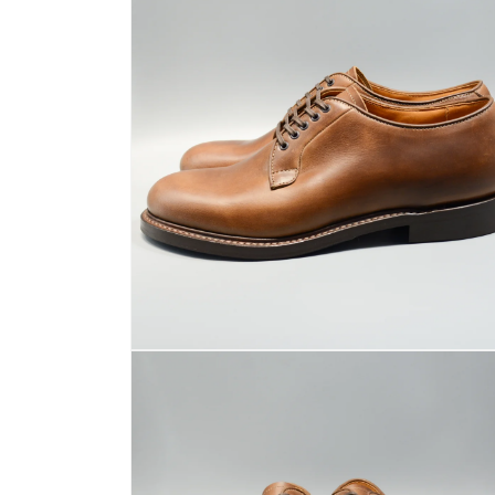
ダ
ル
で
メ
デ
ィ
ア
(1)
を
開
く
モ
ー
ダ
ル
で
メ
デ