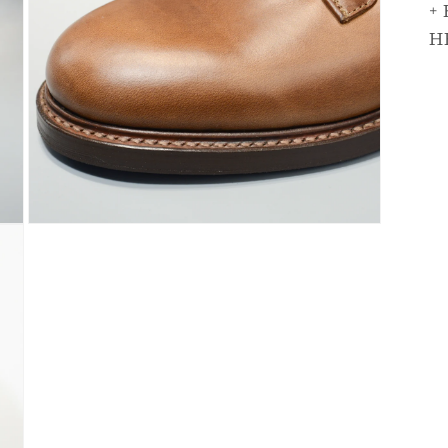
ィ
+
ア
H
(3)
を
開
く
モ
ー
ダ
ル
で
メ
デ
ィ
ア
(5)
を
開
く