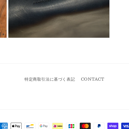
モ
ー
ダ
ル
で
メ
デ
ィ
特定商取引法に基づく表記
CONTACT
ア
(7)
を
開
く
決