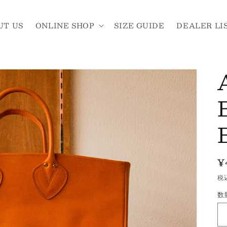
UT US
ONLINE SHOP
SIZE GUIDE
DEALER LI
¥
税
数