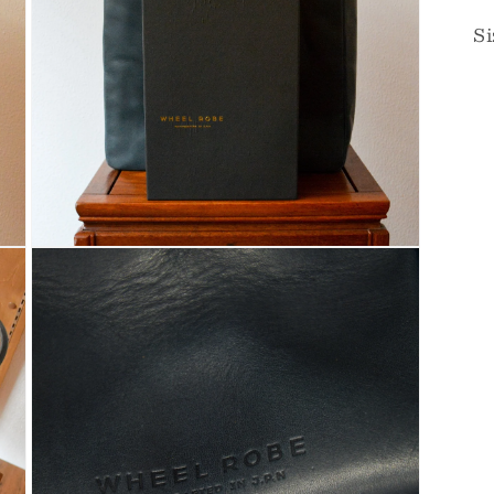
ィ
ア
S
(3)
を
開
く
モ
ー
ダ
ル
で
メ
デ
ィ
ア
(5)
を
開
く