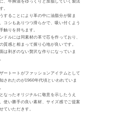
に、
牛脚油をゆっくりと加脂していく製法
す。
うすることにより革の中に油脂分が留ま
、
コシもありつつ滑らかで、吸い付くよう
手触りを持ちます。
ンドルには同素材の革で芯を作っており、
の質感と相まって握り心地が良いです。
面は剥ぎのない贅沢な作りになっていま
。
ザートートがファッションアイテムとして
知されたのが196
0年代頃といわれていま
。
となったオリジナルに敬意を示したうえ
、
使い勝手の良い素材、サイズ感でご提案
せていただきす。