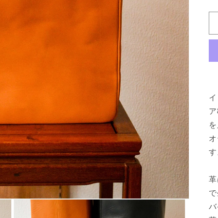
イ
ア
を
オ
す
革
で
バ