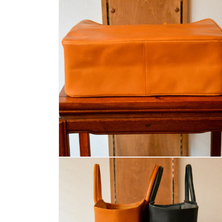
ダ
ル
で
メ
デ
ィ
ア
(1)
を
開
く
モ
ー
ダ
ル
で
メ
デ