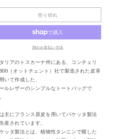
LEATHER
LEATHER
BASIC
BASIC
売り切れ
TOTE
TOTE
BAG
BAG
CAMEL
CAMEL
の
の
数
数
別のお支払い方法
量
量
を
を
タリアのトスカーナ州にある、コンチェリ
減
増
800（
オットチェント）社で製造された皮革
ら
や
用いて作成した、
す
す
ールレザーのシンプルなトートバッグで
。
は主にフランス原皮を用いてバケッタ製法
生産されています。
ケッタ製法とは、植物性タンニンで鞣した