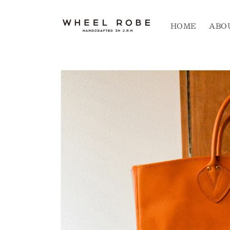
コンテ
ンツに
進む
HOME
ABO
商品情
報にス
キップ