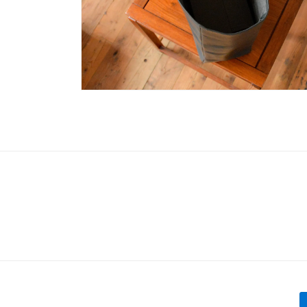
モ
ー
ダ
ル
で
メ
デ
ィ
ア
(6)
を
開
く