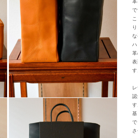
革
で
こ
り
な
ハ
革
表
す
レ
認
モ
す
ー
ダ
基
ル
で
で
メ
さ
デ