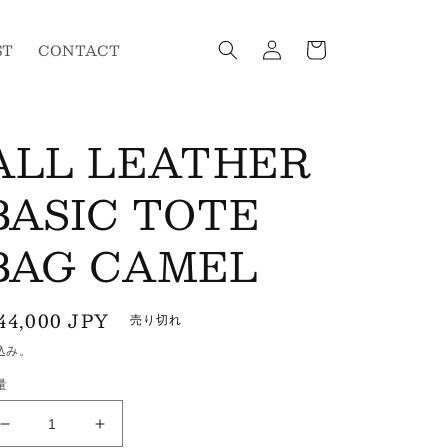
ロ
カ
グ
ー
ST
CONTACT
イ
ト
ン
ALL LEATHER
BASIC TOTE
BAG CAMEL
通
44,000 JPY
売り切れ
常
込み。
価
量
格
ALL
ALL