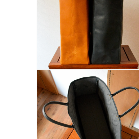
ィ
ア
(2)
を
開
く
モ
ー
ダ
ル
で
メ
デ
ィ
ア
(4)
を
開
く