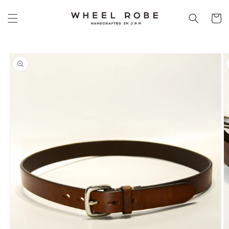
コンテ
カ
ンツに
ー
進む
ト
商品情
報にス
キップ