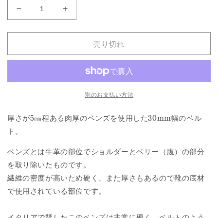
WHEELROBE
WHEELROBE
BENDS
BENDS
BELT
BELT
売り切れ
Width
Width
30mm
30mm
の
の
数
数
量
量
別のお支払い方法
を
を
減
増
厚さが5㎜程ある肉厚のベンズを使用した30mm幅のベル
ら
や
ト。
す
す
ベンズとは牛革の部位でショルダーとベリー（腹）の部分
を取り除いたものです。
繊維の密度が高いため硬く、また厚さもあるので靴の底材
で使用されている部位です。
イタリアで鞣したこのベンズは非常に硬く、ベルトのよう