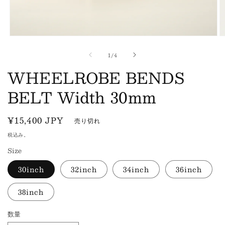
モ
ー
の
1
/
4
ダ
ル
WHEELROBE BENDS
で
メ
BELT Width 30mm
デ
ィ
ア
通
¥15,400 JPY
売り切れ
(1)
(2
を
常
税込み。
開
価
く
Size
格
30inch
32inch
34inch
36inch
38inch
数量