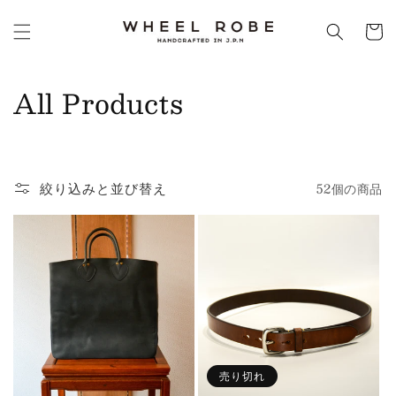
コンテ
カ
ンツに
ー
進む
ト
コ
All Products
レ
ク
絞り込みと並び替え
52個の商品
シ
ョ
ン
:
売り切れ