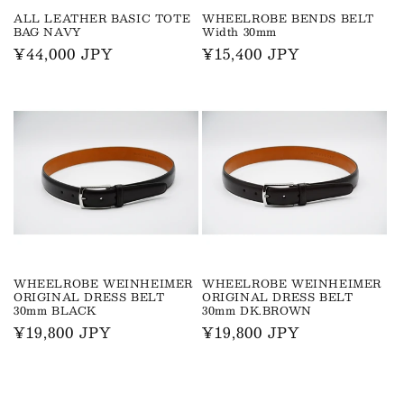
ALL LEATHER BASIC TOTE
WHEELROBE BENDS BELT
BAG NAVY
Width 30mm
通
¥44,000 JPY
通
¥15,400 JPY
常
常
価
価
格
格
WHEELROBE WEINHEIMER
WHEELROBE WEINHEIMER
ORIGINAL DRESS BELT
ORIGINAL DRESS BELT
30mm BLACK
30mm DK.BROWN
通
¥19,800 JPY
通
¥19,800 JPY
常
常
価
価
格
格