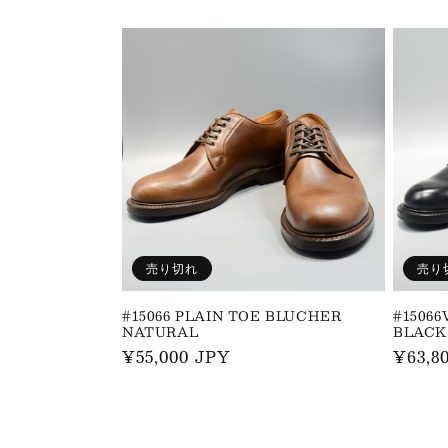
常
常
価
価
格
格
売り切れ
売り
#15066 PLAIN TOE BLUCHER
#1506
NATURAL
BLACK
通
¥55,000 JPY
通
¥63,8
常
常
価
価
格
格