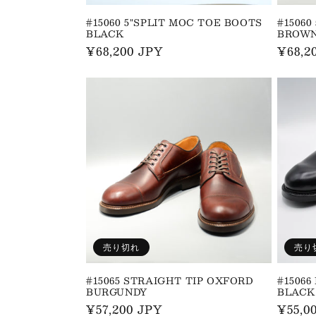
#15060 5"SPLIT MOC TOE BOOTS
#15060
BLACK
BROW
通
¥68,200 JPY
通
¥68,2
常
常
価
価
格
格
売り切れ
売り
#15065 STRAIGHT TIP OXFORD
#15066
BURGUNDY
BLACK
通
¥57,200 JPY
通
¥55,0