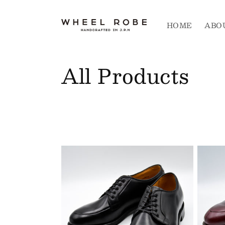
コンテ
ンツに
進む
HOME
ABO
コ
All Products
レ
ク
シ
ョ
ン