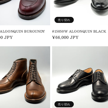
売り切れ
0 ALGONQUIN BURGUNDY
#15050W ALGONQUIN BLACK
00 JPY
通
¥66,000 JPY
常
価
格
売り切れ