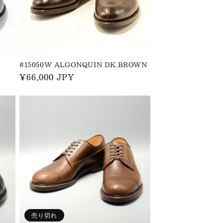
#15050W ALGONQUIN DK.BROWN
通
¥66,000 JPY
常
価
格
売り切れ