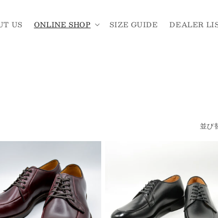
UT US
ONLINE SHOP
SIZE GUIDE
DEALER LI
並び替