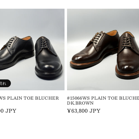
常
価
格
切れ
6WS PLAIN TOE BLUCHER
#15066WS PLAIN TOE BLUCH
DK.BROWN
00 JPY
通
¥63,800 JPY
常
価
格