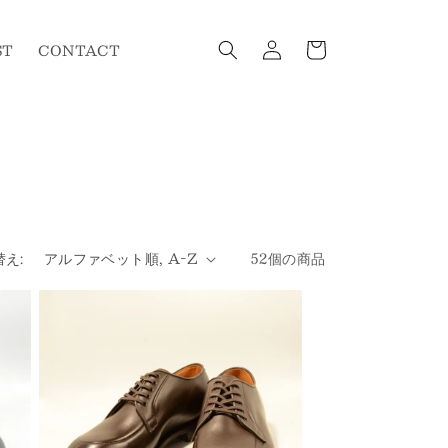
ロ
カ
グ
ー
ST
CONTACT
イ
ト
ン
え:
52個の商品