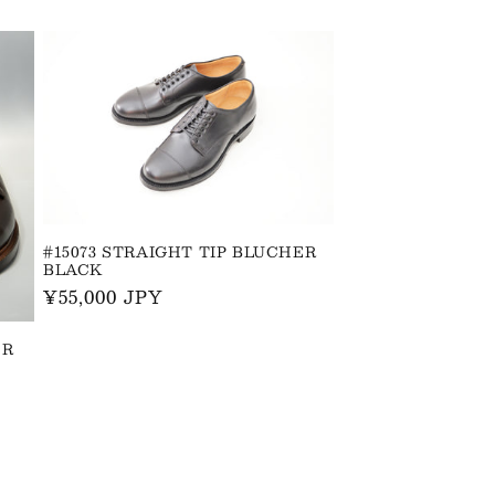
常
価
格
#15073 STRAIGHT TIP BLUCHER
BLACK
通
¥55,000 JPY
常
価
ER
格