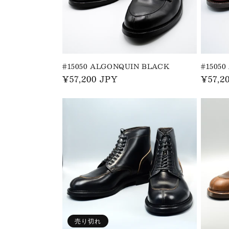
:
#15050 ALGONQUIN BLACK
#1505
通
¥57,200 JPY
通
¥57,2
常
常
価
価
格
格
売り切れ