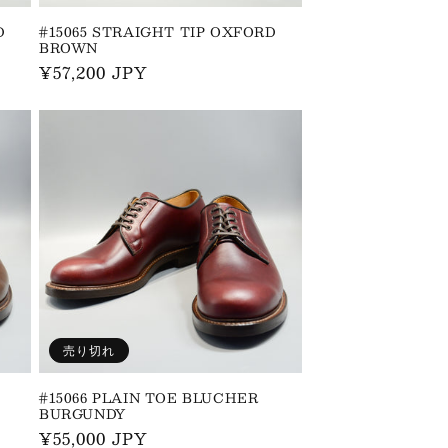
D
#15065 STRAIGHT TIP OXFORD
BROWN
通
¥57,200 JPY
常
価
格
売り切れ
#15066 PLAIN TOE BLUCHER
BURGUNDY
通
¥55,000 JPY