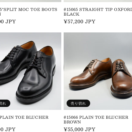
 5"SPLIT MOC TOE BOOTS
#15065 STRAIGHT TIP OXFOR
N
BLACK
00 JPY
通
¥57,200 JPY
常
価
格
切れ
売り切れ
 PLAIN TOE BLUCHER
#15066 PLAIN TOE BLUCHER
BROWN
00 JPY
通
¥55,000 JPY